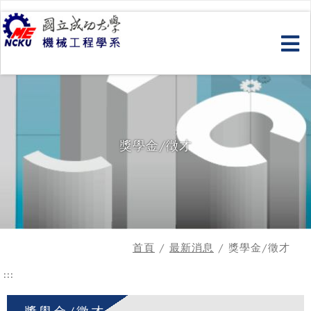
跳
到
主
要
內
容
獎學金/徵才
首頁
/
最新消息
/ 獎學金/徵才
:::