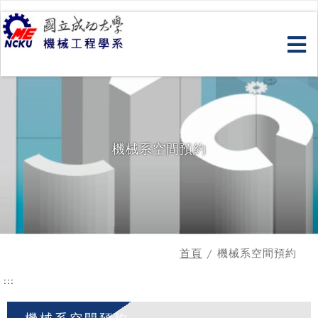
跳
到
主
要
內
容
機械系空間預約
首頁
/ 機械系空間預約
:::