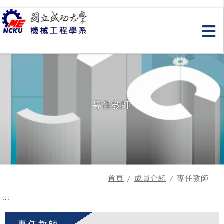
跳
到
主
要
內
容
專任教師
首頁
/
成員介紹
/ 專任教師
:::