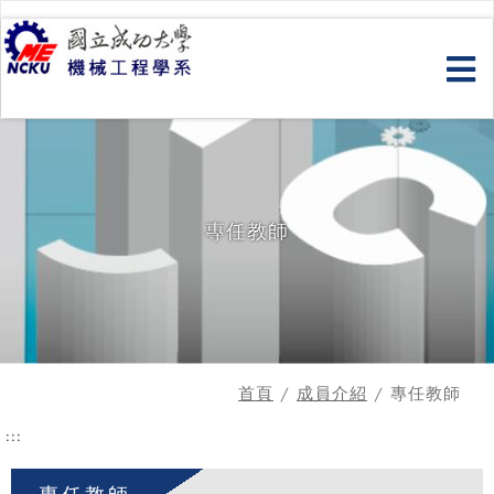
跳
到
主
要
內
容
專任教師
首頁
/
成員介紹
/ 專任教師
:::