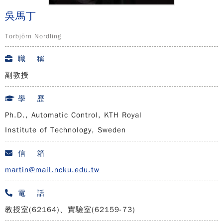
吳馬丁
Torbjörn Nordling
職 稱
副教授
學 歷
Ph.D., Automatic Control, KTH Royal
Institute of Technology, Sweden
信 箱
martin@mail.ncku.edu.tw
電 話
教授室(62164)、實驗室(62159-73)