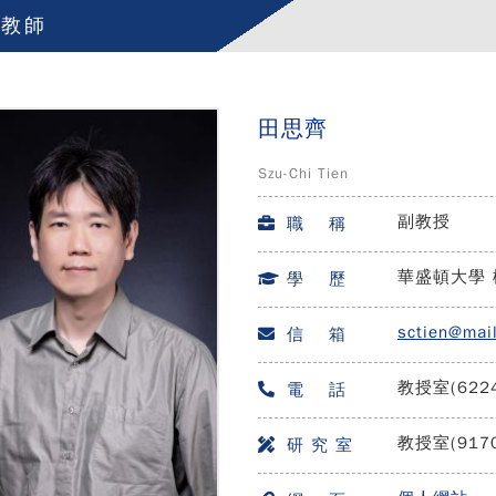
任教師
田思齊
Szu-Chi Tien
副教授
職 稱
華盛頓大學 
學 歷
sctien@mai
信 箱
教授室(6224
電 話
教授室(917
研 究 室