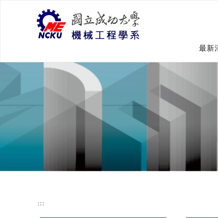
跳
到
主
要
內
最新
容
:::