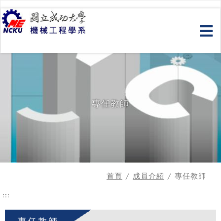
跳
到
主
要
內
容
專任教師
首頁
/
成員介紹
/ 專任教師
:::