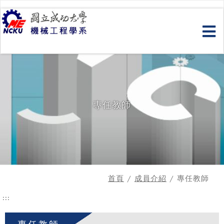
跳
到
主
要
內
容
專任教師
首頁
/
成員介紹
/ 專任教師
:::