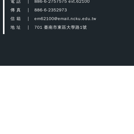
電 話
886-6-2757575 ext.62100
傳 真
886-6-2352973
信 箱
em62100@email.ncku.edu.tw
地 址
701 臺南市東區大學路1號
facebook
聯絡我們
機械工廠
網站導覽
系友會
教師登入