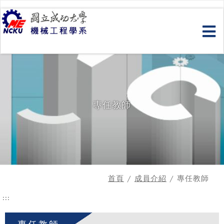
跳
到
主
要
內
容
專任教師
首頁
/
成員介紹
/ 專任教師
:::